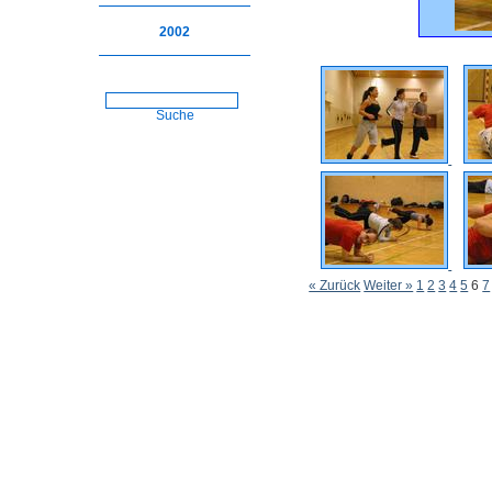
2002
Suche
« Zurück
Weiter »
1
2
3
4
5
6
7