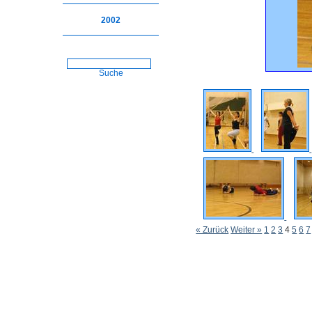
2002
Suche
« Zurück
Weiter »
1
2
3
4
5
6
7