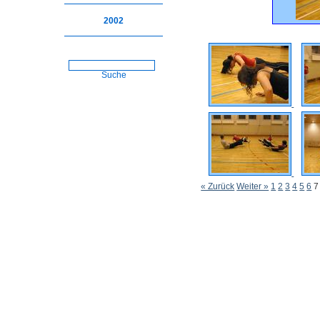
2002
Suche
« Zurück
Weiter »
1
2
3
4
5
6
7