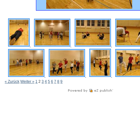
« Zurück
Weiter »
1
2
3
4
5
6
7
8
9